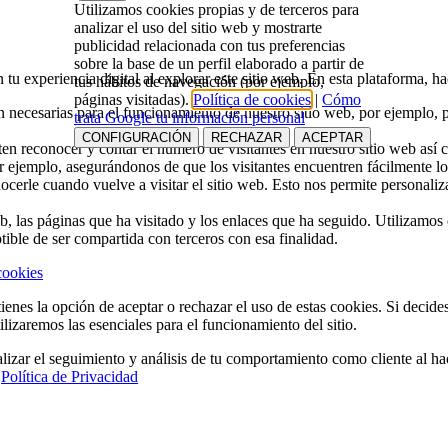
Utilizamos cookies propias y de terceros para
analizar el uso del sitio web y mostrarte
publicidad relacionada con tus preferencias
sobre la base de un perfil elaborado a partir de
u experiencia digital al explorar este sitio web. En esta plataforma, h
tus hábitos de navegación (por ejemplo,
páginas visitadas).
Política de cookies
|
Cómo
 necesarias para el funcionamiento de nuestro sitio web, por ejemplo, pa
trata Google tu información personal
CONFIGURACIÓN
RECHAZAR
ACEPTAR
en reconocer y contar el número de visitantes en nuestro sitio web así
r ejemplo, asegurándonos de que los visitantes encuentren fácilmente l
nocerle cuando vuelve a visitar el sitio web. Esto nos permite personali
eb, las páginas que ha visitado y los enlaces que ha seguido. Utilizamo
tible de ser compartida con terceros con esa finalidad.
cookies
ienes la opción de aceptar o rechazar el uso de estas cookies. Si decide
ilizaremos las esenciales para el funcionamiento del sitio.
lizar el seguimiento y análisis de tu comportamiento como cliente al hac
a
Política de Privacidad