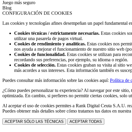
Juego más seguro
Blog
CONFIGURACIÓN DE COOKIES
Las cookies y tecnologías afines desempeñan un papel fundamental en t
Cookies técnicas / estrictamente necesarias.
Estas cookies son
utilizar una pasarela de pagos virtual.
Cookies de rendimiento y analíticas.
Estas cookies nos permit
nos ayuda a mejorar el funcionamiento de nuestro sitio web (po
Cookies de funcionalidad.
Estas cookies se utilizan para reco
recordando sus preferencias, por ejemplo, su idioma o región.
Cookies de selección.
Estas cookies graban su visita al sitio w
más acordes a sus intereses. Esta información también es suscep
Puedes consultar más información sobre las cookies aquí:
Política de 
¿Cómo puedes personalizar tu experiencia? Al navegar por este sitio, t
optimizada. En cambio, si prefieres no permitir ciertas cookies, solo ut
Al aceptar el uso de cookies permites a Rank Digital Ceuta S.A.U. rea
Puedes obtener más detalles sobre cómo tratamos tus datos en nuestr
ACEPTAR SÓLO LAS TÉCNICAS
ACEPTAR TODAS