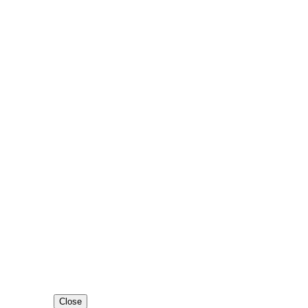
Close