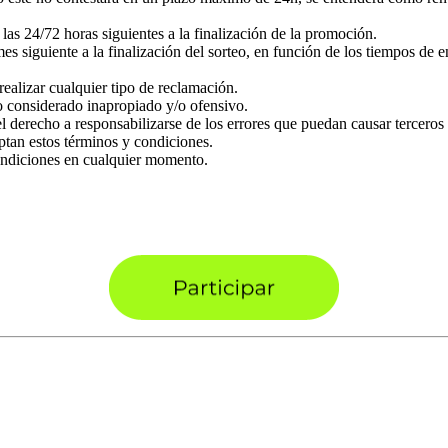
as 24/72 horas siguientes a la finalización de la promoción.
mes siguiente a la finalización del sorteo, en función de los tiempos de
realizar cualquier tipo de reclamación.
o considerado inapropiado y/o ofensivo.
el derecho a responsabilizarse de los errores que puedan causar terceros 
eptan estos términos y condiciones.
condiciones en cualquier momento.