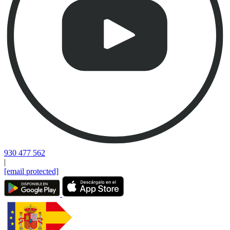
930 477 562
|
[email protected]