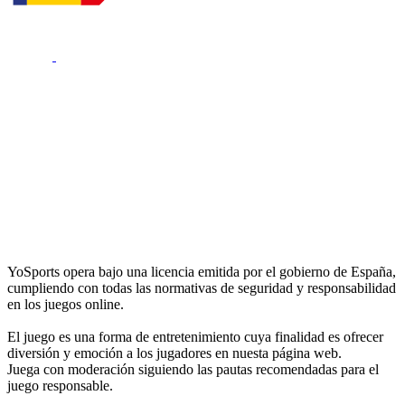
YoSports opera bajo una licencia emitida por el gobierno de España,
cumpliendo con todas las normativas de seguridad y responsabilidad
en los juegos online.
El juego es una forma de entretenimiento cuya finalidad es ofrecer
diversión y emoción a los jugadores en nuesta página web.
Juega con moderación siguiendo las pautas recomendadas para el
juego responsable.