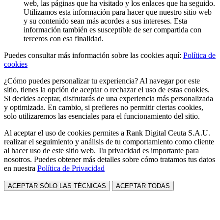
web, las páginas que ha visitado y los enlaces que ha seguido.
Utilizamos esta información para hacer que nuestro sitio web
y su contenido sean más acordes a sus intereses. Esta
información también es susceptible de ser compartida con
terceros con esa finalidad.
Puedes consultar más información sobre las cookies aquí:
Política de
cookies
¿Cómo puedes personalizar tu experiencia? Al navegar por este
sitio, tienes la opción de aceptar o rechazar el uso de estas cookies.
Si decides aceptar, disfrutarás de una experiencia más personalizada
y optimizada. En cambio, si prefieres no permitir ciertas cookies,
solo utilizaremos las esenciales para el funcionamiento del sitio.
Al aceptar el uso de cookies permites a Rank Digital Ceuta S.A.U.
realizar el seguimiento y análisis de tu comportamiento como cliente
al hacer uso de este sitio web. Tu privacidad es importante para
nosotros. Puedes obtener más detalles sobre cómo tratamos tus datos
en nuestra
Política de Privacidad
ACEPTAR SÓLO LAS TÉCNICAS
ACEPTAR TODAS