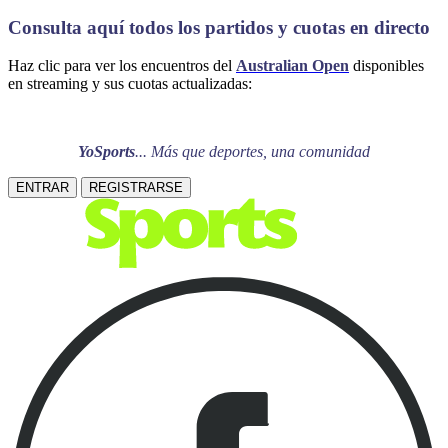
Consulta aquí todos los partidos y cuotas en directo
Haz clic para ver los encuentros del
Australian Open
disponibles
en streaming y sus cuotas actualizadas:
VER EN DIRECTO
YoSports
... Más que deportes, una comunidad
ENTRAR
REGISTRARSE