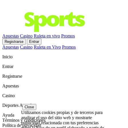
Apuestas
Casino
Ruleta en vivo
Promos
Registrarse
Entrar
Apuestas
Casino
Ruleta en Vivo
Promos
Inicio
Entrar
Registrarse
Apuestas
Casino
Deportes Actuales
Close
Utilizamos cookies propias y de terceros para
Ayuda
analizar el uso del sitio web y mostrarte
Términos y condiciones
publicidad relacionada con tus preferencias
Política de privacidad
sobre la base de un perfil elaborado a partir de