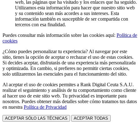
web, las páginas que ha visitado y los enlaces que ha seguido.
Utilizamos esta información para hacer que nuestro sitio web
y su contenido sean más acordes a sus intereses. Esta
información también es susceptible de ser compartida con
terceros con esa finalidad.
Puedes consultar más información sobre las cookies aquí:
Política de
cookies
¿Cómo puedes personalizar tu experiencia? Al navegar por este
sitio, tienes la opción de aceptar o rechazar el uso de estas cookies.
Si decides aceptar, disfrutarás de una experiencia más personalizada
y optimizada. En cambio, si prefieres no permitir ciertas cookies,
solo utilizaremos las esenciales para el funcionamiento del sitio.
Al aceptar el uso de cookies permites a Rank Digital Ceuta S.A.U.
realizar el seguimiento y análisis de tu comportamiento como cliente
al hacer uso de este sitio web. Tu privacidad es importante para
nosotros. Puedes obtener más detalles sobre cómo tratamos tus datos
en nuestra
Política de Privacidad
ACEPTAR SÓLO LAS TÉCNICAS
ACEPTAR TODAS