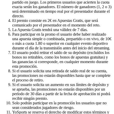
partido en juego. Los primeros usuarios que acierten la cuota
exacta serán los ganadores. El número de ganadores (1, 2 o 3)
será determinado en tiempo real por el presentador durante el
directo.
El premio consiste en 2€ en Apuestas Gratis, que será
comunicado por el presentador en el momento del reto.
La Apuesta Gratis tendrá una válidez de 7 días.
Para participar en la promo el usuario debe haber realizado
una apuesta simple o combinada, prepartido o en vivo, de 10€
o más a cuota 1.80 o superior en cualquier evento deportivo
durante el día de la transmisión antes del inicio del streaming.
El usuario podrá retirar el saldo de su depósito (excluídos los
bonos no retirables, como los bonos de apuestas gratuitas) y
las ganancias si corresponde, en cualquier momento durante
esta promoción.
Si el usuario solicita una retirada de saldo real de su cuenta,
las promociones no estarán disponibles hasta que se complete
el proceso de retiro.
Si el usuario solicita un aumento en sus límites de depósito y
se aprueba, las promociones no estarán disponibles por un
período de 30 días a partir de la fecha de aprobación ni podrá
recibir ningún premio.
Solo podrán participar en la promoción los usuarios que no
sean considerados jugadores de riesgo.
YoSports se reserva el derecho de modificar estos términos y