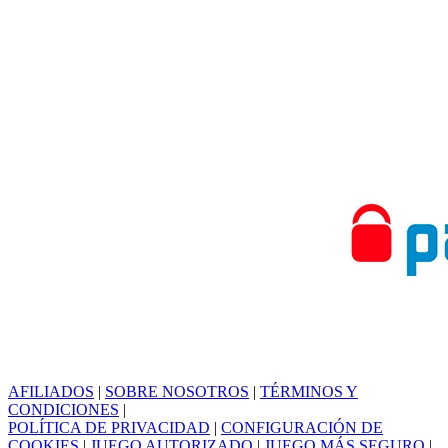
AFILIADOS
|
SOBRE NOSOTROS
|
TÉRMINOS Y
CONDICIONES
|
POLÍTICA DE PRIVACIDAD
|
CONFIGURACIÓN DE
COOKIES
|
JUEGO AUTORIZADO
|
JUEGO MÁS SEGURO
|