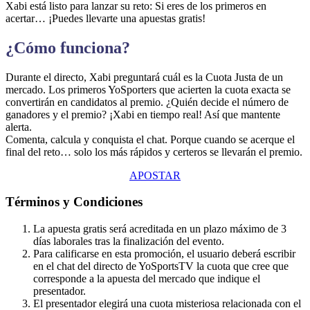
Xabi está listo para lanzar su reto: Si eres de los primeros en
acertar… ¡Puedes llevarte una apuestas gratis!
¿Cómo funciona?
Durante el directo, Xabi preguntará cuál es la Cuota Justa de un
mercado. Los primeros YoSporters que acierten la cuota exacta se
convertirán en candidatos al premio. ¿Quién decide el número de
ganadores y el premio? ¡Xabi en tiempo real! Así que mantente
alerta.
Comenta, calcula y conquista el chat. Porque cuando se acerque el
final del reto… solo los más rápidos y certeros se llevarán el premio.
APOSTAR
Términos y Condiciones
La apuesta gratis será acreditada en un plazo máximo de 3
días laborales tras la finalización del evento.
Para calificarse en esta promoción, el usuario deberá escribir
en el chat del directo de YoSportsTV la cuota que cree que
corresponde a la apuesta del mercado que indique el
presentador.
El presentador elegirá una cuota misteriosa relacionada con el