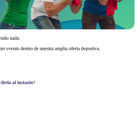
endo nada.
uier evento dentro de nuestra amplia oferta deportiva.
bela al instante!