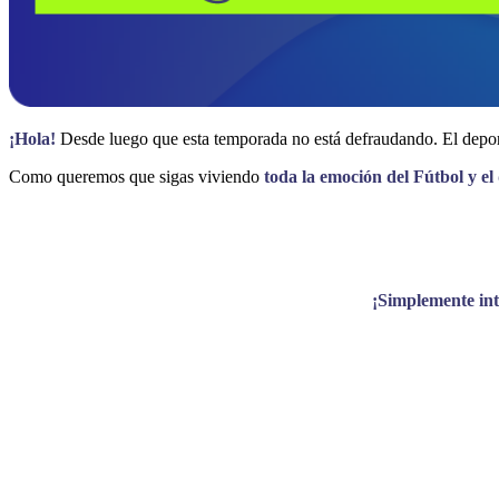
¡Hola!
Desde luego que esta temporada no está defraudando. El depor
Como queremos que sigas viviendo
toda la emoción del Fútbol y el
¡Simplemente int