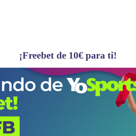
¡Freebet de 10€ para ti!