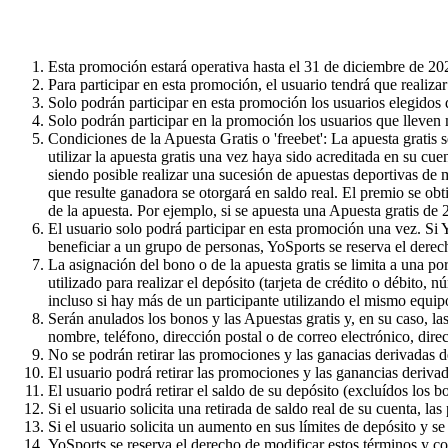
Esta promoción estará operativa hasta el 31 de diciembre de 202
Para participar en esta promoción, el usuario tendrá que realiz
Solo podrán participar en esta promoción los usuarios elegidos 
Solo podrán participar en la promoción los usuarios que lleven 
Condiciones de la Apuesta Gratis o 'freebet': La apuesta gratis 
utilizar la apuesta gratis una vez haya sido acreditada en su cu
siendo posible realizar una sucesión de apuestas deportivas de m
que resulte ganadora se otorgará en saldo real. El premio se obti
de la apuesta. Por ejemplo, si se apuesta una Apuesta gratis de 
El usuario solo podrá participar en esta promoción una vez. Si
beneficiar a un grupo de personas, YoSports se reserva el derec
La asignación del bono o de la apuesta gratis se limita a una p
utilizado para realizar el depósito (tarjeta de crédito o débito,
incluso si hay más de un participante utilizando el mismo equip
Serán anulados los bonos y las Apuestas gratis y, en su caso, l
nombre, teléfono, dirección postal o de correo electrónico, dir
No se podrán retirar las promociones y las ganacias derivadas
El usuario podrá retirar las promociones y las ganancias deriv
El usuario podrá retirar el saldo de su depósito (excluídos los
Si el usuario solicita una retirada de saldo real de su cuenta, l
Si el usuario solicita un aumento en sus límites de depósito y s
YoSports se reserva el derecho de modificar estos términos y 