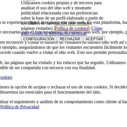
Utilizamos cookies propias y de terceros para
analizar el uso del sitio web y mostrarte
publicidad relacionada con tus preferencias
sobre la base de un perfil elaborado a partir de
u experiencia digital al explorar este sitio web. En esta plataforma, h
tus hábitos de navegación (por ejemplo,
páginas visitadas).
Política de cookies
|
Cómo
 necesarias para el funcionamiento de nuestro sitio web, por ejemplo, pa
trata Google tu información personal
CONFIGURACIÓN
RECHAZAR
ACEPTAR
en reconocer y contar el número de visitantes en nuestro sitio web así
r ejemplo, asegurándonos de que los visitantes encuentren fácilmente l
nocerle cuando vuelve a visitar el sitio web. Esto nos permite personali
eb, las páginas que ha visitado y los enlaces que ha seguido. Utilizamo
tible de ser compartida con terceros con esa finalidad.
cookies
ienes la opción de aceptar o rechazar el uso de estas cookies. Si decide
ilizaremos las esenciales para el funcionamiento del sitio.
lizar el seguimiento y análisis de tu comportamiento como cliente al hac
a
Política de Privacidad