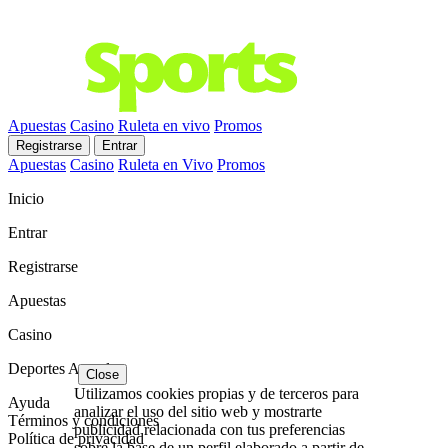
Apuestas
Casino
Ruleta en vivo
Promos
Registrarse
Entrar
Apuestas
Casino
Ruleta en Vivo
Promos
Inicio
Entrar
Registrarse
Apuestas
Casino
Deportes Actuales
Close
Utilizamos cookies propias y de terceros para
Ayuda
analizar el uso del sitio web y mostrarte
Términos y condiciones
publicidad relacionada con tus preferencias
Política de privacidad
sobre la base de un perfil elaborado a partir de