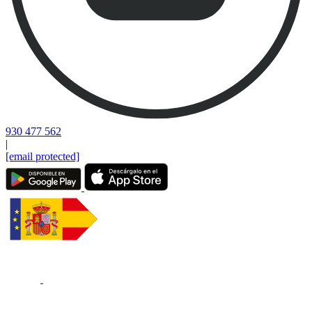
930 477 562
|
[email protected]