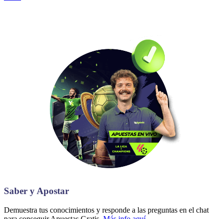
Saber y Apostar
Demuestra tus conocimientos y responde a las preguntas en el chat
para conseguir Apuestas Gratis.
Más info aquí
.