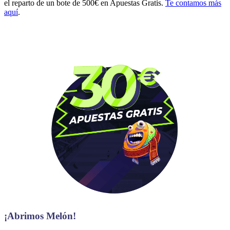
el reparto de un bote de 500€ en Apuestas Gratis.
Te contamos más
aquí
.
¡Abrimos Melón!