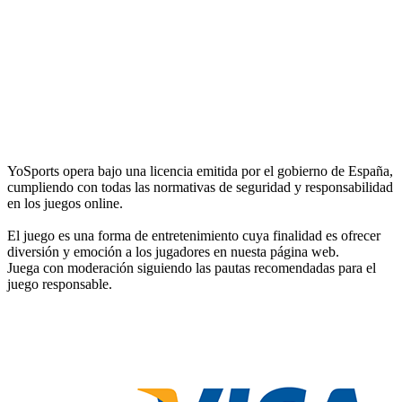
YoSports opera bajo una licencia emitida por el gobierno de España,
cumpliendo con todas las normativas de seguridad y responsabilidad
en los juegos online.
El juego es una forma de entretenimiento cuya finalidad es ofrecer
diversión y emoción a los jugadores en nuesta página web.
Juega con moderación siguiendo las pautas recomendadas para el
juego responsable.