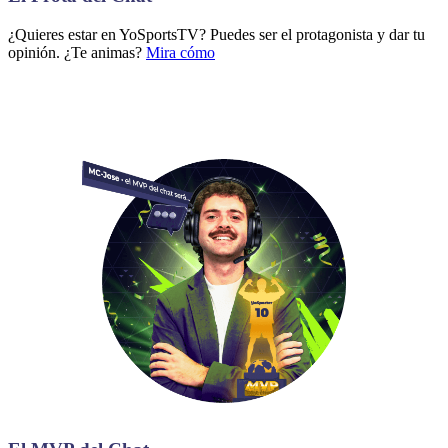
¿Quieres estar en YoSportsTV? Puedes ser el protagonista y dar tu
opinión. ¿Te animas?
Mira cómo