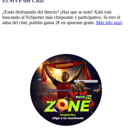
El MVP del Chat
¿Estás disfrutando del directo? ¡Haz que se note! Xabi está
buscando al YoSporter más chispeante y participativo. Si eres el
alma del chat, podrías ganar 2€ en apuestas gratis.
Más info aquí
.