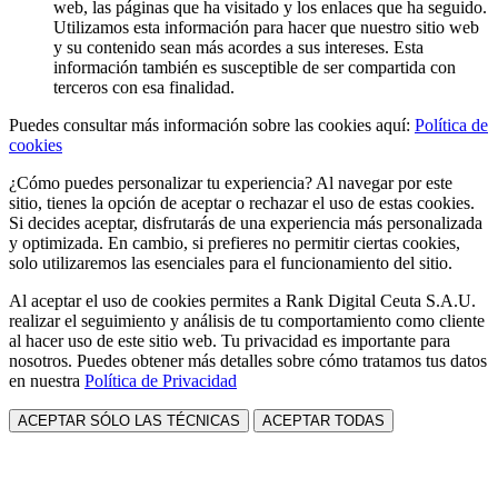
web, las páginas que ha visitado y los enlaces que ha seguido.
Utilizamos esta información para hacer que nuestro sitio web
y su contenido sean más acordes a sus intereses. Esta
información también es susceptible de ser compartida con
terceros con esa finalidad.
Puedes consultar más información sobre las cookies aquí:
Política de
cookies
¿Cómo puedes personalizar tu experiencia? Al navegar por este
sitio, tienes la opción de aceptar o rechazar el uso de estas cookies.
Si decides aceptar, disfrutarás de una experiencia más personalizada
y optimizada. En cambio, si prefieres no permitir ciertas cookies,
solo utilizaremos las esenciales para el funcionamiento del sitio.
Al aceptar el uso de cookies permites a Rank Digital Ceuta S.A.U.
realizar el seguimiento y análisis de tu comportamiento como cliente
al hacer uso de este sitio web. Tu privacidad es importante para
nosotros. Puedes obtener más detalles sobre cómo tratamos tus datos
en nuestra
Política de Privacidad
ACEPTAR SÓLO LAS TÉCNICAS
ACEPTAR TODAS