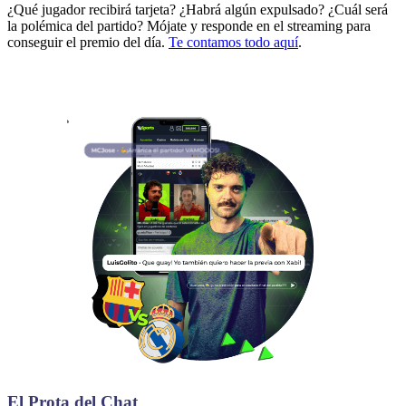
¿Qué jugador recibirá tarjeta? ¿Habrá algún expulsado? ¿Cuál será
la polémica del partido? Mójate y responde en el streaming para
conseguir el premio del día.
Te contamos todo aquí
.
El Prota del Chat