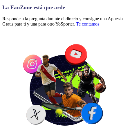
La FanZone está que arde
Responde a la pregunta durante el directo y consigue una Apuesta
Gratis para ti y una para otro YoSporter.
Te contamos